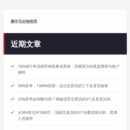
薅羊毛好物推荐
近期文章
100GB订单流揭开纳指暴涨真相：高频算法的夜盘围猎与散户
燃料
30%胜率，1300%回报：这位交易员的三个反直觉秘密
22%胜率如何翻10倍？揭秘冠军交易员的3个反直觉法则
从583美元到1000万：顶级交易员的5个动量选股法则，普通
人也能学