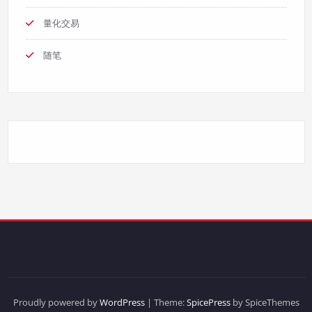
量化交易
随笔
Proudly powered by
WordPress
| Theme:
SpicePress
by SpiceThemes