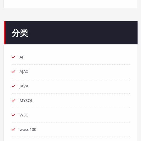
分类
AI
AJAX
JAVA
MYSQL
W3C
woso100