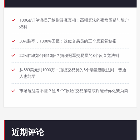
100GB订单流揭开纳指暴涨真相：高频算法的夜盘围猎与散户
燃料
30%胜率，1300%回报：这位交易员的三个反直觉秘密
22%胜率如何翻10倍？揭秘冠军交易员的3个反直觉法则
从583美元到1000万：顶级交易员的5个动量选股法则，普通
人也能学
市场混乱看不懂？这 5 个“原始”交易策略或许能帮你化繁为简
近期评论