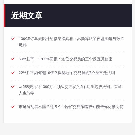
近期文章
100GB订单流揭开纳指暴涨真相：高频算法的夜盘围猎与散户
燃料
30%胜率，1300%回报：这位交易员的三个反直觉秘密
22%胜率如何翻10倍？揭秘冠军交易员的3个反直觉法则
从583美元到1000万：顶级交易员的5个动量选股法则，普通
人也能学
市场混乱看不懂？这 5 个“原始”交易策略或许能帮你化繁为简