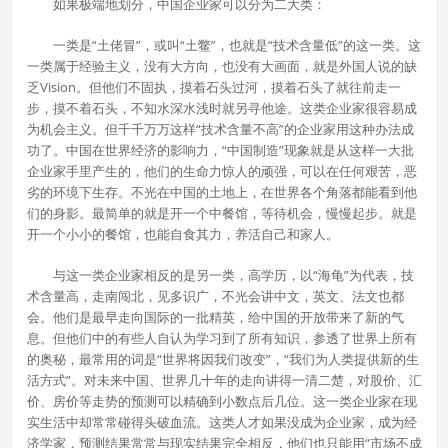
如果极端地划分，中国企业家可以分为二大类：
一类是“土佬冒”，或叫“土鳖”，也就是“技术含量低”的这一类。这
一类属于经验主义，没有大方向，也没有大画面，就是外国人说的缺
乏Vision。但他们不固执，摸着石头过河，摸着石头了就往前走一
步，摸不着石头，不知水深水浅时就另寻他途。这类企业家很容易成
为机会主义。但千千万万这样“技术含量不高”的企业家用这种办法成
功了。中国在世界经济的影响力，“中国制造”现象就是从这样一大批
企业家手里产生的，他们的生命力惊人的顽强，可以在任何艰苦，恶
劣的环境下生存。不光在中国的土地上，在世界各个角落都能看到他
们的身影。最简单的就是开一个中餐馆，等待机会，慢慢起步。就是
开一个小小的餐馆，也能自食其力，养活自己和家人。
与这一类企业家相反的是另一类，高学历，以“海龟”为代表，技
术含量高，走南闯北，见多识广，不光会讲中文，英文、法文也都
会。他们是最早走向国际的一批精英，给中国的开放带来了新的气
息。但他们中的有些人自认为学习到了所有知识，参透了世界上所有
的奥秘，最常用的词是“世界将因我们改变”，“我们为人类提供新的生
活方式”。对未来中国、世界几十年的走向讲得一清二楚，对股价、汇
价、房价等走势的预测可以精确到小数点后几位。这一类企业家在现
实生活中却常常碰得头破血流。这类人才如果没成为企业家，成为经
济学家，预测结果常常与现实结果完全相反，他们也只能用“市场不成