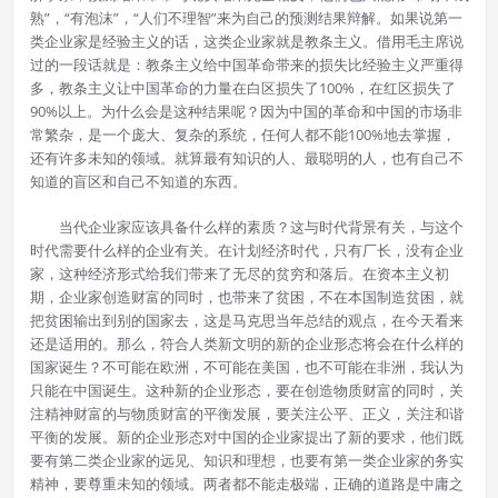
熟”，“有泡沫”，“人们不理智”来为自己的预测结果辩解。如果说第一
类企业家是经验主义的话，这类企业家就是教条主义。借用毛主席说
过的一段话就是：教条主义给中国革命带来的损失比经验主义严重得
多，教条主义让中国革命的力量在白区损失了100%，在红区损失了
90%以上。为什么会是这种结果呢？因为中国的革命和中国的市场非
常繁杂，是一个庞大、复杂的系统，任何人都不能100%地去掌握，
还有许多未知的领域。就算最有知识的人、最聪明的人，也有自己不
知道的盲区和自己不知道的东西。
当代企业家应该具备什么样的素质？这与时代背景有关，与这个
时代需要什么样的企业有关。在计划经济时代，只有厂长，没有企业
家，这种经济形式给我们带来了无尽的贫穷和落后。在资本主义初
期，企业家创造财富的同时，也带来了贫困，不在本国制造贫困，就
把贫困输出到别的国家去，这是马克思当年总结的观点，在今天看来
还是适用的。那么，符合人类新文明的新的企业形态将会在什么样的
国家诞生？不可能在欧洲，不可能在美国，也不可能在非洲，我认为
只能在中国诞生。这种新的企业形态，要在创造物质财富的同时，关
注精神财富的与物质财富的平衡发展，要关注公平、正义，关注和谐
平衡的发展。新的企业形态对中国的企业家提出了新的要求，他们既
要有第二类企业家的远见、知识和理想，也要有第一类企业家的务实
精神，要尊重未知的领域。两者都不能走极端，正确的道路是中庸之