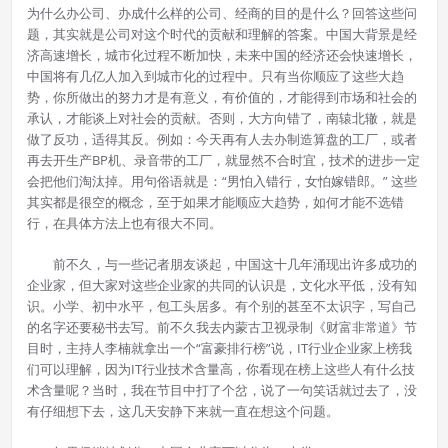
为什么办公司、办成什么样的公司、经商的目的是什么？回答这些问
题，其实就是公司对这个时代的贡献和理解的答案。中国大背景是经
济高速增长，城市化过程不断加快，未来中国的经济还会快速增长，
中国将有几亿人加入到城市化的过程中。只有当你顺应了这些大趋
势，你所做出的努力才是有意义，有价值的，才能得到市场和社会的
承认，才能谈上对社会的贡献。否则，大方向错了，南辕北辙，就是
做了反功，适得其反。例如：今天再有人去办制造算盘的工厂，或者
再去开生产BP机、录音带的工厂，就显然不合时宜，技术的进步一定
会把他们淘汰掉。用句俗语就是：“男怕入错行，女怕嫁错郎。” 这些
其实都是很空的概念，至于如果才能顺应大趋势，如何才能不选错
行，在具体方法上也有很大不同。
前不久，与一些记者朋友谈起，中国这十几年涌现出许多成功的
企业家，但大家对这些企业家的共同的认识是，文化水平低，没有知
识。小学、初中水平，包工头居多。有个别的甚至不太识字，写自己
的名字还要秘书去写。前不久我去内蒙古卫视录制《财富非常道》节
目时，主持人李楠就拿出一个“富豪排行榜”说，IT行业企业家上榜我
们可以理解，因为IT行业技术含量高，你看现在榜上这些人有什么技
术含量呢？当时，我在节目中打了个岔，说了一句笑话就过去了，没
有仔细想下去，这几天安静下来就一直在想这个问题。