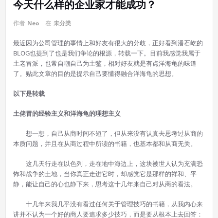
今天什么样的企业家才能成功？
作者
Neo
在
未分类
最近因为公司管理的事情上和好友有很大的分歧，正好看到潘石屹的
BLOG也提到了也是我们争论的根源，转载一下。目前我感觉我属于
土老冒派，也常自嘲自己为土鳖，相对好友就是有点洋海龟的味道
了。贴此文章的目的是提示自己要懂得融合洋海龟的思想。
以下是转载
土佬冒的经验主义和洋海龟的理想主义
想一想，自己从商时间不短了，但从来没有认真去思考过从商的
本质问题，并且在从商过程中所读的书籍，也基本都和从商无关。
这几天行走在以色列，走在地中海边上，这块被世人认为充满恐
怖和战争的土地，当你真正走进它时，却感觉它是那样的祥和、平
静，能让自己的心也静下来，思考这十几年来自己对从商的看法。
十几年来我几乎没有看过任何关于管理技巧的书籍，从我内心来
讲并不认为一个好的商人要追求多少技巧，而是要从根本上去回答：