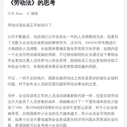
《劳动法》的思考
作者
Neo
在
随笔
劳动法现在真正开始实行了。
公司不断裁员，包括我们公司也有近一半的人员调整很无奈。也看到
了无数大企业也在做类似的事情华为、沃尔玛、YAHOO等等都进行
大规模的人员调整。从短期来看确实激化劳资双方的矛盾，短期内是
一个企业与劳动者双输的局面。不过相信聪明的企业通过这个事情会
学会更加注重人员培养与人性化管理，聪明的员工也会更加的珍惜工
作机会与努力。长期发展来看应该有望形成双赢的局面。
不过，一些不足的地方。国家实施劳动法之前应该更好的做社会福利
问题。对于如失业人员的安置问题和劳动法事实的过度。
另外，企业应该有正常的人员流动就像新陈代谢一样，但是目前劳动
法大大提高了人员变换的成本，我粗略估计了一下显性成本的至少提
高了10%，而10%的利润增长对企业却不是那么容易，对于小企业很
难承受。目前国家对小企业的压力越来越大，而小企业金字塔的底
座，如果小企业大量缩减势必会形成寡头经济等问题从而形成社会问
题。希望国家可以多考虑小企业问题。