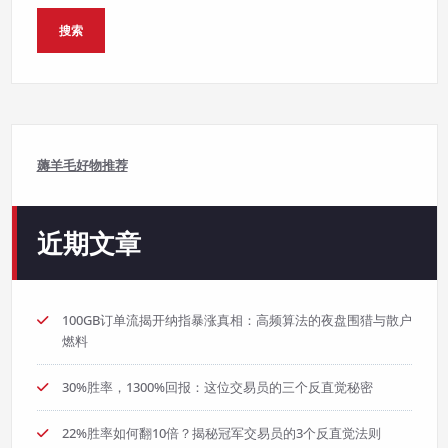
搜索
薅羊毛好物推荐
近期文章
100GB订单流揭开纳指暴涨真相：高频算法的夜盘围猎与散户
燃料
30%胜率，1300%回报：这位交易员的三个反直觉秘密
22%胜率如何翻10倍？揭秘冠军交易员的3个反直觉法则