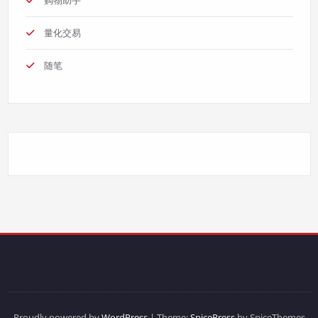
量化交易
随笔
Proudly powered by
WordPress
| Theme:
SpicePress
by SpiceThemes