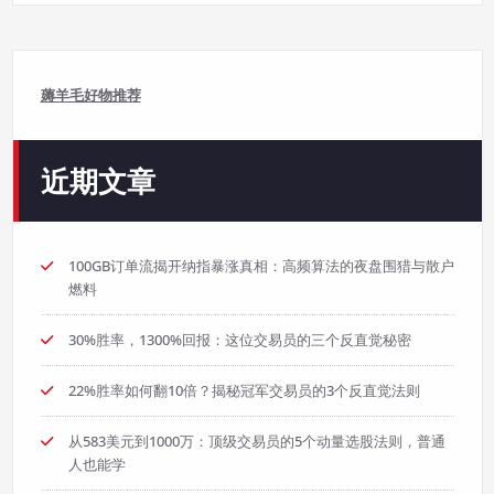
薅羊毛好物推荐
近期文章
100GB订单流揭开纳指暴涨真相：高频算法的夜盘围猎与散户
燃料
30%胜率，1300%回报：这位交易员的三个反直觉秘密
22%胜率如何翻10倍？揭秘冠军交易员的3个反直觉法则
从583美元到1000万：顶级交易员的5个动量选股法则，普通
人也能学