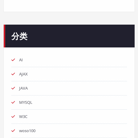
分类
AI
AJAX
JAVA
MYSQL
W3C
woso100