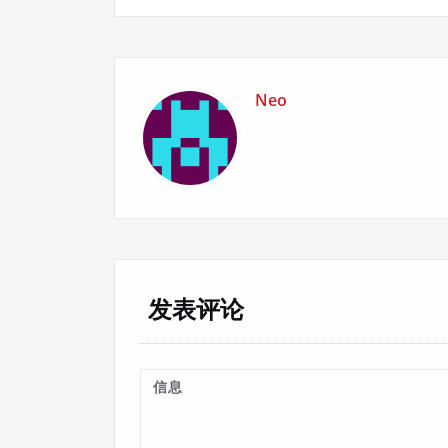
导
航
Neo
发表评论