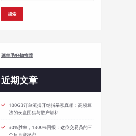
搜索
薅羊毛好物推荐
近期文章
100GB订单流揭开纳指暴涨真相：高频算
法的夜盘围猎与散户燃料
30%胜率，1300%回报：这位交易员的三
个反直觉秘密