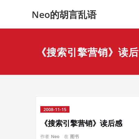
Skip
Neo的胡言乱语
to
content
《搜索引擎营销》读后
2008-11-15
《搜索引擎营销》读后感
作者
Neo
在
图书