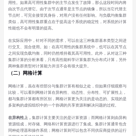
用性。如果高可用性集群中的主节点发生了故障，那么这段时间内将
由次节点代替它。由于次节点通常是主节点的镜像，所以当它代替主
节点时，可完全接管其身份，对用户没有任何影响。与负载均衡集群
类似，高可用性集群重点在于提高这个系统的稳定性，对系统的计算
性能也不会有明显的提高。
在实际应用中，针对不同的需求，可以在这三种集群基本类型之间进
行交叉、混合使用。如：在高可用性的集群系统中，也可以在其节点
之间实现负载均衡，同时仍然维持着其高可用性。此外，从对这三种
集群计算的分析来看，只有高性能科学计算集群为分布式计算，另外
两种集群类型对计算能力并没不会有很大提升。
（二）网格计算
网格计算，虽在有些部分与集群计算有相似之处，但如果仔细观察与
比较，可以看到网格计算在异构性、动态性、分布性、可扩展性上，
都与集群计算都有所区别，网格计算更为关注的是动态的、实现的是
多架构的虚拟组织中的一个协调的共享资源和解决问题的过程。
在异构性上，
集群计算主要关注的是计算资源；而网格计算则由异构
资源组成，对存储、网络和计算资源进行了集成。集群计算通常包含
同种处理器和操作系统；网格计算则可以包含不同供应商提供的运行