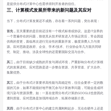
是提供分布式计算中心也需求得到开发者的信任。
三、计算模式发展所带来的新问题及其应对
当下，分布式计算发展还不成熟，存在着一系列问题，突出表现：
首先，
至关重要的是目前还没有一个模式标准或协议。这是IT业界的
一个普遍存在的问题，致使其从技术研发进入市场运营后，常会因提
供商的变更，面临再次进行完全性的重新开发，极度浪费人力与资
源。应对思路是政府、企业、学术/技术、行业协会等几方面共同研
究、制定、推动。涉及全球性的还需要国际交流与合作。
其二，
由于目前缺少成熟的开发与调试环境，严重影响分布式计算模
式的发展进程。应对思路是进一步整合资源、共享管道、扩大合作、
集聚优势。
其三，
由于分布式计算要求高性能与高稳定性，往往会要求一定的数
据的冗余，如果不能很好地平衡冗余与计算效率问题，可能会造成环
境污染与资源浪费。如：一直在使用分布式计算的GOOGLE也曾因此
遭到质疑。应对思路是加强跨域合作，拓展存储新介质。
其四
，由于分布式计算中心的建立尚属刚刚起步，无论在硬件上还是