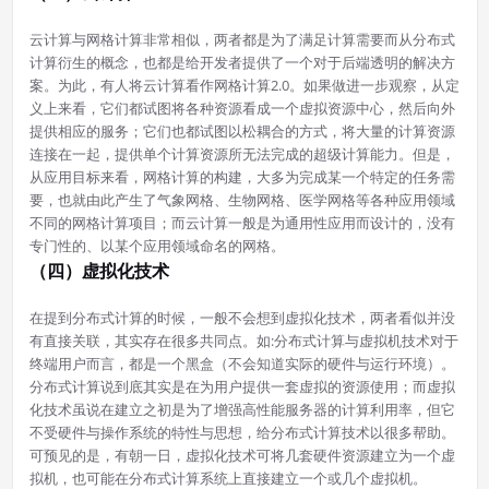
云计算与网格计算非常相似，两者都是为了满足计算需要而从分布式
计算衍生的概念，也都是给开发者提供了一个对于后端透明的解决方
案。为此，有人将云计算看作网格计算2.0。如果做进一步观察，从定
义上来看，它们都试图将各种资源看成一个虚拟资源中心，然后向外
提供相应的服务；它们也都试图以松耦合的方式，将大量的计算资源
连接在一起，提供单个计算资源所无法完成的超级计算能力。但是，
从应用目标来看，网格计算的构建，大多为完成某一个特定的任务需
要，也就由此产生了气象网格、生物网格、医学网格等各种应用领域
不同的网格计算项目；而云计算一般是为通用性应用而设计的，没有
专门性的、以某个应用领域命名的网格。
（四）虚拟化技术
在提到分布式计算的时候，一般不会想到虚拟化技术，两者看似并没
有直接关联，其实存在很多共同点。如:分布式计算与虚拟机技术对于
终端用户而言，都是一个黑盒（不会知道实际的硬件与运行环境）。
分布式计算说到底其实是在为用户提供一套虚拟的资源使用；而虚拟
化技术虽说在建立之初是为了增强高性能服务器的计算利用率，但它
不受硬件与操作系统的特性与思想，给分布式计算技术以很多帮助。
可预见的是，有朝一日，虚拟化技术可将几套硬件资源建立为一个虚
拟机，也可能在分布式计算系统上直接建立一个或几个虚拟机。