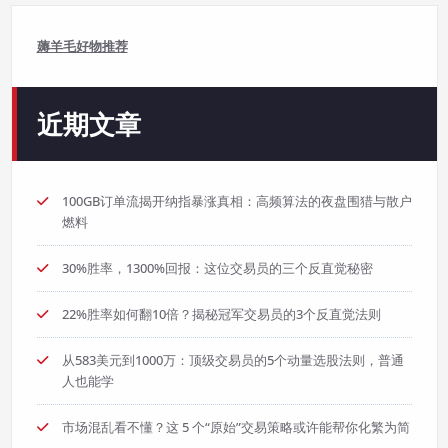
薅羊毛好物推荐
近期文章
100GB订单流揭开纳指暴涨真相：高频算法的夜盘围猎与散户
燃料
30%胜率，1300%回报：这位交易员的三个反直觉秘密
22%胜率如何翻10倍？揭秘冠军交易员的3个反直觉法则
从583美元到1000万：顶级交易员的5个动量选股法则，普通
人也能学
市场混乱看不懂？这 5 个“原始”交易策略或许能帮你化繁为简