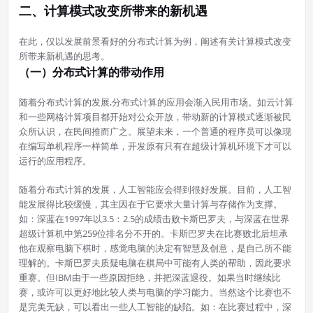
二、计算模式改变所带来的新机遇
在此，仅以发展前景看好的分布式计算为例，阐述有关计算模式改变
所带来新机遇的思考。
（一）分布式计算的带动作用
随着分布式计算的发展,分布式计算的应用会渐入民用市场。如云计算
和一些网格计算项目都开始对公众开放，带动新的计算模式逐渐被民
众所认识，在民间推而广之。展望未来，一个普通的程序员可以像现
在编写单机程序一样简单，开发原有只有在超级计算机环境下才可以
运行的应用程序。
随着分布式计算的发展，人工智能应会得到很好发展。目前，人工智
能发展得比较缓慢，其主因在于它要求大量计算与存储作为支撑。
如：深蓝在1997年以3.5：2.5的成绩击败卡斯巴罗夫，与深蓝在世界
超级计算机中第259位排名分不开的。卡斯巴罗夫在比赛败北后坦承
他在观察电脑下棋时，感觉电脑的决定有智慧及创意，是自己所不能
理解的。卡斯巴罗夫质疑电脑在棋局中可能有人类的帮助，因此要求
重赛。但IBM由于一些原因拒绝，并把深蓝退役。如果当时继续比
赛，或许可以更好地比较人类与电脑的学习能力。当然这个比赛也不
是完美无缺，可以看出一些人工智能的缺陷。如：在比赛过程中，深