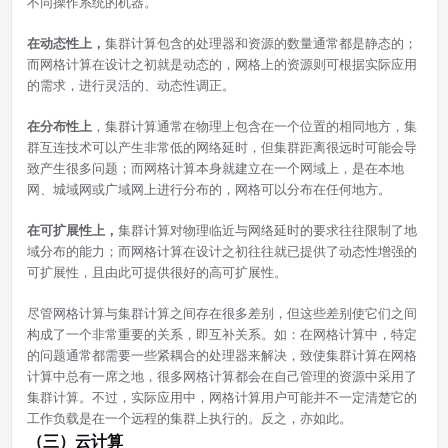
不同操作系统的机器。
在动态性
上，
集群计算包含的处理器和资源的数量通常都是静态的；
而网格计算在设计之初就是动态的，网格上的资源则可根据实际应用
的需求，进行灵活的、动态性调正。
在分布性上
，集群计算通常在物理上包含在一个位置的相同地方，集
群互连技术可以产生非常低的网络延时，但集群距离很远时可能会导
致产生很多问题；而网格计算本身就建立在一个网域上，是在本地
网、城域网或广域网上进行分布的，网格可以分布在任何地方。
在可扩展性上，
集群计算对物理临近与网络延时的要求往往限制了地
域分布的能力；而网格计算在设计之初往往就已提供了动态性增强的
可扩展性，且由此可提供很好的高可扩展性。
尽管网格计算与集群计算之间存在很多差别，但这些差别使它们之间
构成了一个非常重要的关系，即互补关系。如：在网格计算中，特定
的问题通常都需要一些紧耦合的处理器来解决，致使集群计算在网格
计算中总有一席之地，很多网格计算都会在自己管理的资源中采用了
集群计算。不过，实际应用中，网格计算用户可能并不一定清楚它的
工作负载是在一个远程的集群上执行的。反之，亦如此。
（三）云计算