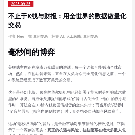
2025-09-25
不止于K线与财报：用全世界的数据做量化
交易
作者
Neo
在
量化交易
标签
AI
,
人工智能
,
量化交易
毫秒间的博弈
美联储主席正在发表万众瞩目的讲话，每一个词都可能撼动全球市
场。然而，在他话音未落，甚至在人类听众完全消化信息之前，一个
AI系统已经完成了数百万美元的交易。
这不是科幻电影。顶尖的华尔街机构已经部署了能实时分析鲍威尔嘴
型的AI系统。当摄像头捕捉到他形成“g”音（舌尖抵住上颚）的微小动
作时，算法会在0.3秒内触发国债期货的空头头寸；而当系统识别到
“h”音的唇形（嘴角向两侧拉伸）时，则会指令自动加仓风险资产。
这场“毫秒级博弈”的背后，是金融市场对细节信号的极致挖掘。它揭
示了一个深刻的现实：
真正的机遇与风险，往往隐藏在绝大多数人忽