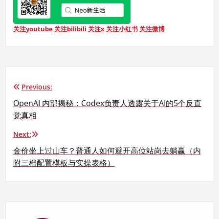
关注youtube
关注bilibili
关注x
关注小红书
关注微博
Previous:
文
OpenAI 内部揭秘：Codex负责人透露关于AI的5个反直
章
觉真相
导
Next:
航
金价坐上过山车？普通人如何避开高位站岗去躺赢（内
附三档配置模板与实操表格）