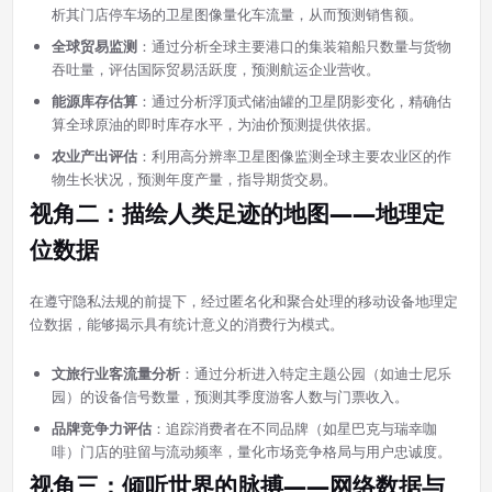
析其门店停车场的卫星图像量化车流量，从而预测销售额。
全球贸易监测
：通过分析全球主要港口的集装箱船只数量与货物
吞吐量，评估国际贸易活跃度，预测航运企业营收。
能源库存估算
：通过分析浮顶式储油罐的卫星阴影变化，精确估
算全球原油的即时库存水平，为油价预测提供依据。
农业产出评估
：利用高分辨率卫星图像监测全球主要农业区的作
物生长状况，预测年度产量，指导期货交易。
视角二：描绘人类足迹的地图——地理定
位数据
在遵守隐私法规的前提下，经过匿名化和聚合处理的移动设备地理定
位数据，能够揭示具有统计意义的消费行为模式。
文旅行业客流量分析
：通过分析进入特定主题公园（如迪士尼乐
园）的设备信号数量，预测其季度游客人数与门票收入。
品牌竞争力评估
：追踪消费者在不同品牌（如星巴克与瑞幸咖
啡）门店的驻留与流动频率，量化市场竞争格局与用户忠诚度。
视角三：倾听世界的脉搏——网络数据与