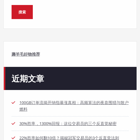
搜索
薅羊毛好物推荐
近期文章
100GB订单流揭开纳指暴涨真相：高频算法的夜盘围猎与散户
燃料
30%胜率，1300%回报：这位交易员的三个反直觉秘密
22%胜率如何翻10倍？揭秘冠军交易员的3个反直觉法则