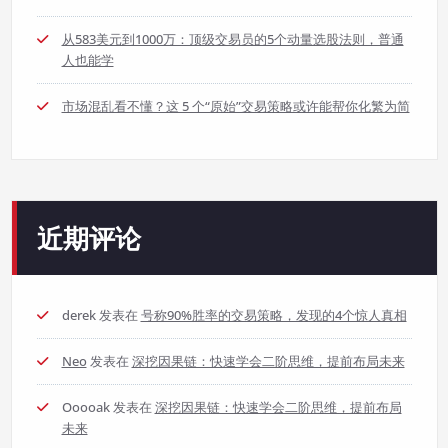
从583美元到1000万：顶级交易员的5个动量选股法则，普通
人也能学
市场混乱看不懂？这 5 个“原始”交易策略或许能帮你化繁为简
近期评论
derek
发表在
号称90%胜率的交易策略，发现的4个惊人真相
Neo
发表在
深挖因果链：快速学会二阶思维，提前布局未来
Ooooak
发表在
深挖因果链：快速学会二阶思维，提前布局
未来