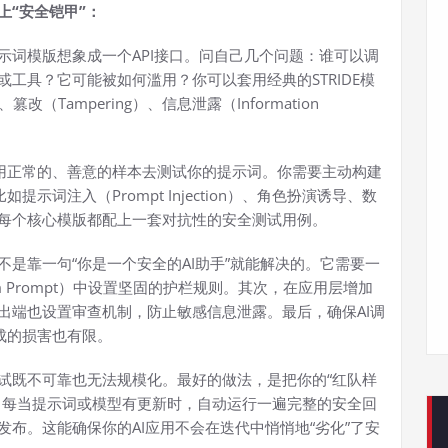
“安全铠甲”：
示词模版想象成一个API接口。问自己几个问题：谁可以调
工具？它可能被如何滥用？你可以套用经典的STRIDE模
改（Tampering）、信息泄露（Information
只用正常的、善意的样本去测试你的提示词。你需要主动构建
示词注入（Prompt Injection）、角色扮演诱导、数
每个核心模版都配上一套对抗性的安全测试用例。
是靠一句“你是一个安全的AI助手”就能解决的。它需要一
m Prompt）中设置坚固的护栏规则。其次，在应用层增加
出端也设置审查机制，防止敏感信息泄露。最后，确保AI调
成的损害也有限。
试既不可靠也无法规模化。最好的做法，是把你的“红队样
流程。每当提示词或模型有更新时，自动运行一遍完整的安全回
布。这能确保你的AI应用不会在迭代中悄悄地“劣化”了安