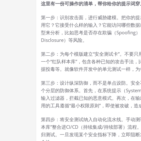
这里有一份可操作的清单，帮你给你的提示词穿上
第一步：识别攻击面，进行威胁建模。把你的提
用它？它接受什么样的输入？它能访问哪些数据或
型来分析，比如思考是否存在欺骗（Spoofing）、篡
Disclosure）等风险。
第二步：为每个模版建立“安全测试卡”。不要
一个“红队样本库”，包含各种已知的攻击手法，比如提
据投毒等。就像软件开发中的单元测试一样，为
第三步：设计纵深防御，而不是单点设防。安全不
个分层的防御体系。首先，在系统提示（Syste
输入过滤器，拦截已知的恶意模式。再次，在输
用的工具遵循“最小权限原则”，即使被攻破，造
第四步：将安全测试纳入自动化流水线。手动测
本库”整合进CI/CD（持续集成/持续部署）
归测试。一旦发现某个安全指标下降，立即阻断发