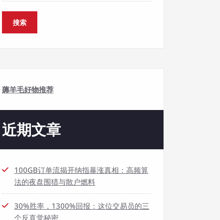
搜索
薅羊毛好物推荐
近期文章
100GB订单流揭开纳指暴涨真相：高频算
法的夜盘围猎与散户燃料
30%胜率，1300%回报：这位交易员的三
个反直觉秘密