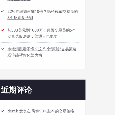
22%胜率如何翻10倍？揭秘冠军交易员的
3个反直觉法则
从583美元到1000万：顶级交易员的5个
动量选股法则，普通人也能学
市场混乱看不懂？这 5 个“原始”交易策略
或许能帮你化繁为简
近期评论
derek
发表在
号称90%胜率的交易策略，