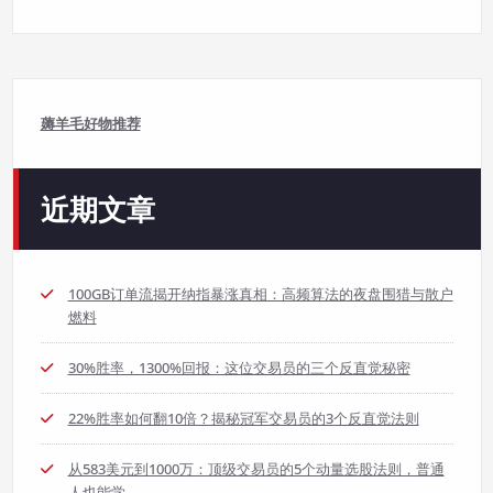
薅羊毛好物推荐
近期文章
100GB订单流揭开纳指暴涨真相：高频算法的夜盘围猎与散户
燃料
30%胜率，1300%回报：这位交易员的三个反直觉秘密
22%胜率如何翻10倍？揭秘冠军交易员的3个反直觉法则
从583美元到1000万：顶级交易员的5个动量选股法则，普通
人也能学