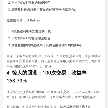
下方的
LWTI指标必须是绿色
。
成交量柱体必须高于其白色的移动平均线(MA)
。
做空信号 (Short Entry):
K线
触碰到唐奇安通道的下轨
。
下方的
LWTI指标必须是红色
。
成交量柱体同样必须高于其白色的移动平均线(MA)
。
当这三个条件同时满足时，才构成一个有效的交易信号。止损可以设
置在唐奇安通道的中轨，而止盈则建议采用分批离场的方式，例如在
风险回报比达到1:1时平仓一部分。
4. 惊人的回测：100次交易，收益率
168.79%
理论终究要接受实践的检验。在为期54个交易日（2023年7月8日至8
月31日）的100次连续回测中，这套策略表现出了强大的盈利能力。
数据显示，如果采用分批止盈的方式，
总收益率达到了惊人的