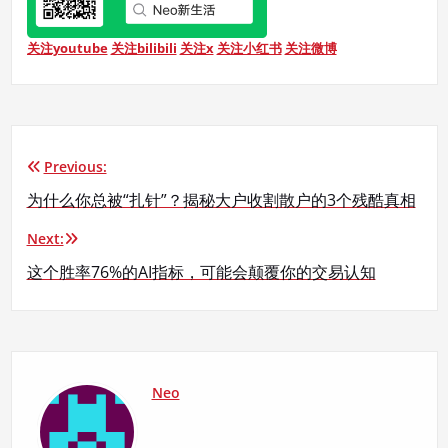
关注youtube
关注bilibili
关注x
关注小红书
关注微博
Previous:
文
为什么你总被“扎针”？揭秘大户收割散户的3个残酷真相
章
Next:
导
这个胜率76%的AI指标，可能会颠覆你的交易认知
航
Neo