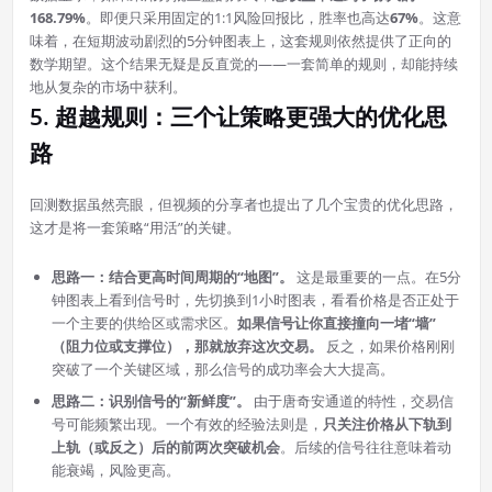
168.79%
。即便只采用固定的1:1风险回报比，胜率也高达
67%
。这意
味着，在短期波动剧烈的5分钟图表上，这套规则依然提供了正向的
数学期望。这个结果无疑是反直觉的——一套简单的规则，却能持续
地从复杂的市场中获利。
5. 超越规则：三个让策略更强大的优化思
路
回测数据虽然亮眼，但视频的分享者也提出了几个宝贵的优化思路，
这才是将一套策略“用活”的关键。
思路一：结合更高时间周期的“地图”。
这是最重要的一点。在5分
钟图表上看到信号时，先切换到1小时图表，看看价格是否正处于
一个主要的供给区或需求区。
如果信号让你直接撞向一堵“墙”
（阻力位或支撑位），那就放弃这次交易。
反之，如果价格刚刚
突破了一个关键区域，那么信号的成功率会大大提高。
思路二：识别信号的“新鲜度”。
由于唐奇安通道的特性，交易信
号可能频繁出现。一个有效的经验法则是，
只关注价格从下轨到
上轨（或反之）后的前两次突破机会
。后续的信号往往意味着动
能衰竭，风险更高。