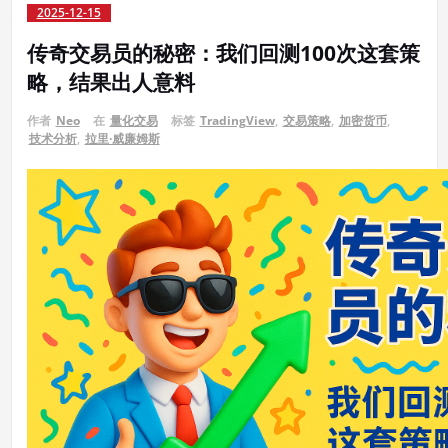
2025-12-15
传奇交易员的秘密：我们回测100次这套策
略，结果出人意料
作者
Neo
在
量化交易
标签
TradingView
,
交易策略
,
加密货币
,
技术分析
,
拉里·威廉姆斯