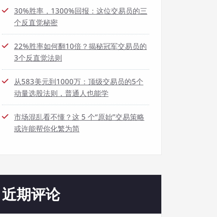
30%胜率，1300%回报：这位交易员的三
个反直觉秘密
22%胜率如何翻10倍？揭秘冠军交易员的
3个反直觉法则
从583美元到1000万：顶级交易员的5个
动量选股法则，普通人也能学
市场混乱看不懂？这 5 个“原始”交易策略
或许能帮你化繁为简
近期评论