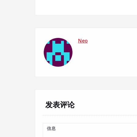
章
导
航
Neo
发表评论