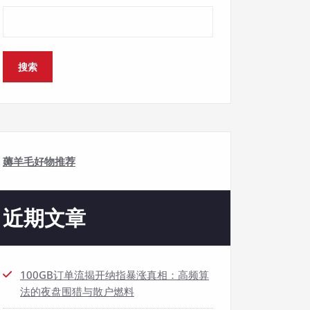
搜索
薅羊毛好物推荐
近期文章
100GB订单流揭开纳指暴涨真相：高频算
法的夜盘围猎与散户燃料