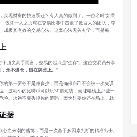
，实现财富的快速跃迁？有人真的做到了。一位名叫“如果
美金，仅凭一人之力就在交易比赛中击败了数百人的团队，夺
、却极其有效的交易心法。这套心法无关玄学，而是每一
上
对于顶尖高手而言，交易的起点是“生存”。这位交易员分享
制，永不爆仓，留在牌桌上。”
你的第一要务不是赚多少，而是确保自己不会被一次失误
位：波动小的比特币可以玩30倍短线，而涨幅榜上那些一
其危险。永远不要丢掉你的筹码，因为只要你还在场上，就
重证据
绝非心血来潮的赌博，而是一次基于多因素判断的精准出击。