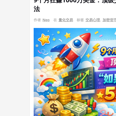
法
作者
Neo
在
量化交易
标签
交易心理
,
加密货