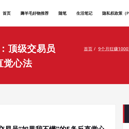
首页
薅羊毛好物推荐
随笔
生活笔记
隐私权政策（Priv
金：顶级交易员
首页
9个月狂赚100
直觉心法
级交易员“如果我不懂”的5条反直觉心