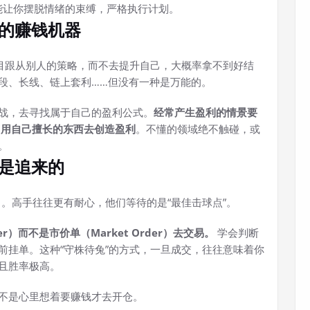
能让你摆脱情绪的束缚，严格执行计划。
己的赚钱机器
盲目跟从别人的策略，而不去提升自己，大概率拿不到好结
段、长线、链上套利……但没有一种是万能的。
战，去寻找属于自己的盈利公式。
经常产生盈利的情景要
，
用自己擅长的东西去创造盈利
。不懂的领域绝不触碰，或
。
不是追来的
过）。高手往往更有耐心，他们等待的是“最佳击球点”。
der）而不是市价单（Market Order）去交易。
学会判断
前挂单。这种“守株待兔”的方式，一旦成交，往往意味着你
且胜率极高。
不是心里想着要赚钱才去开仓。