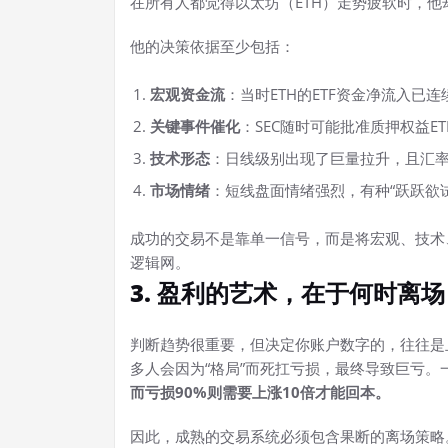
在所有人都觉得以太坊（ETH）走势疲软时，
他的决策依据至少包括：
宏观资金流
：当时ETH的ETF资金净流入已
关键事件催化
：SEC随时可能批准质押权益E
技术形态
：日线级别出现了巨量拉升，且汇
市场情绪
：短线盘面情绪强烈，有种“跃跃欲
成功的交易不是靠单一信号，而是将宏观、技术
逻辑网。
3. 盈利的艺术，在于何时离场
判断趋势很重要，但决定你账户数字的，往往是
多人会因为“格局”而死扛亏损，最终导致巨亏。
而亏损90%则需要上涨10倍才能回本。
因此，成熟的交易系统必须包含果断的离场策略