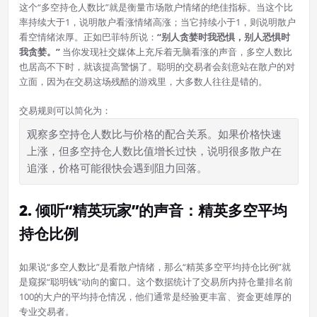
这个“多空持仓人数比”就是衡量市场散户情绪的绝佳指标。当这个比
率持续大于1，说明散户看涨情绪高涨；当它持续小于1，则说明散户
看空情绪浓厚。正如巴菲特所说：
“别人贪婪时我恐惧，别人恐惧时
我贪婪。”
当你发现社交媒体上充斥着无脑看涨的声音，多空人数比
也居高不下时，就该提高警惕了。聪明的交易者会刻意站在散户的对
立面，因为在交易这场残酷的游戏里，大多数人往往是错的。
交易规则可以简化为：
观察多空持仓人数比与价格的配合关系。如果价格快速
上涨，但多空持仓人数比值增长过快，说明很多散户在
追涨，价格可能很快会遇到阻力回落。
2. 倾听“精英玩家”的声音：精英多空平均
持仓比例
如果说“多空人数比”是看散户情绪，那么“精英多空平均持仓比例”就
是窥探“聪明钱”动向的窗口。这个数据统计了交易所内持仓量排名前
100的大户的平均持仓情况，他们通常是经验更丰富、资金更雄厚的
专业交易者。