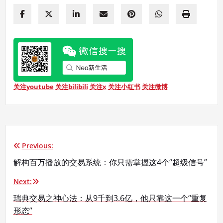
关注youtube
关注bilibili
关注x
关注小红书
关注微博
Previous:
文
解构百万播放的交易系统：你只需掌握这4个“超级信号”
章
Next:
导
瑞典交易之神心法：从9千到3.6亿，他只靠这一个“重复
航
形态”