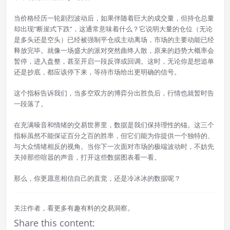
当价格经历一轮剧烈波动后，如果伴随着巨大的成交量，但持仓总量
却出现“断崖式下跌”，这通常意味着什么？它说明大量的仓位（无论
是多头还是空头）已经被强制平仓或主动离场，市场的主要动能已经
释放完毕。就像一场盛大的派对突然曲终人散，原来的趋势大概率会
暂停，进入盘整，甚至开启一段反弹或回调。这时，无论你是想追单
还是抄底，都应该停下来，等待市场给出更明确的信号。
这个指标告诉我们，当多空双方的博弈分出胜负后，行情也就暂时告
一段落了。
在充满噪音和情绪的交易世界里，数据是我们保持理性的锚。这三个
指标虽然不能保证百分之百的胜率，但它们能为你提供一个独特的、
与大众情绪相反的视角。当你下一次面对市场的极端波动时，不妨先
关掉那些喧嚣的声音，打开这些数据图表看一看。
那么，你更愿意相信自己的直觉，还是冷冰冰的数据呢？
关注作者，看更多有趣有料的交易洞察。
Share this content: