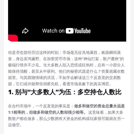
你是否也曾经历过这样的时刻：市场毫无征兆地暴跌，账面瞬间蒸
发，身边哀鸿遍野。在加密货币市场，这种“神仙打架，散户遭殃”的
极端行情并不少见。当大多数人陷入恐慌或狂热时，总有一小部分人
能保持清醒，甚至从中获利。他们的秘密武器是什么？答案就藏在数
据里。与其跟随情绪的洪流，不如学会解读这三个反直觉的交易数
据，它们或许能帮你洞察先机，看透市场表象下的真实博弈。
1. 别与“大多数人”为伍：多空持仓人数比
在合约市场中，一个反直觉的事实是：
做多和做空的资金总量永远是
1:1相等的，但做多和做空的人数却很少相等。
这意味着，如果大多
数散户都在做多，那么少数拥有大资金的机构或玩家很可能就在另一
边做空。