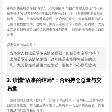
更有趣的策略是寻找“背离”。当代表散户情绪的“多空人数比”与代表
精英情绪的“精英持仓比例”出现明显分歧时，往往是市场即将反转的
信号。例如，市场情绪普遍悲观，散户纷纷看空，但精英玩家的多头
仓位却在悄悄增加。这时候，你更应该相信谁？答案不言而喻。大资
金交易者拥有更全面的信息和更理性的判断，他们的动向更值得我们
参考。
背离策略的核心是：
当多空人数比显示多头情绪强烈，但精英多空平均持仓
比却显示空头情绪更强，这可能是市场即将反转的信
号。尤其是在关键阻力位附近，要格外小心剧烈波动。
3. 读懂“故事的结局”：合约持仓总量与交
易量
一波猛烈的上涨或下跌行情，究竟何时会结束？“合约持仓总量”能给
我们重要线索。持仓量反映了市场上所有未平仓合约的总价值，代表
了市场的活跃度和参与度。