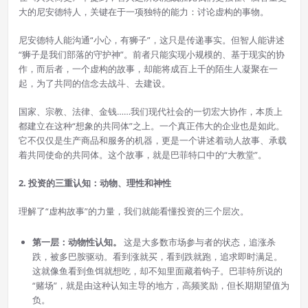
大的尼安德特人，关键在于一项独特的能力：讨论虚构的事物。
尼安德特人能沟通“小心，有狮子”，这只是传递事实。但智人能讲述
“狮子是我们部落的守护神”。前者只能实现小规模的、基于现实的协
作，而后者，一个虚构的故事，却能将成百上千的陌生人凝聚在一
起，为了共同的信念去战斗、去建设。
国家、宗教、法律、金钱……我们现代社会的一切宏大协作，本质上
都建立在这种“想象的共同体”之上。一个真正伟大的企业也是如此。
它不仅仅是生产商品和服务的机器，更是一个讲述着动人故事、承载
着共同使命的共同体。这个故事，就是巴菲特口中的“大教堂”。
2. 投资的三重认知：动物、理性和神性
理解了“虚构故事”的力量，我们就能看懂投资的三个层次。
第一层：动物性认知。
这是大多数市场参与者的状态，追涨杀
跌，被多巴胺驱动。看到涨就买，看到跌就跑，追求即时满足。
这就像鱼看到鱼饵就想吃，却不知里面藏着钩子。巴菲特所说的
“赌场”，就是由这种认知主导的地方，高频奖励，但长期期望值为
负。