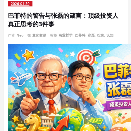
2026-01-30
巴菲特的警告与张磊的箴言：顶级投资人
真正思考的3件事
作者
Neo
在
量化交易
标签
商业哲学
,
巴菲特
,
张磊
,
投资
,
认知