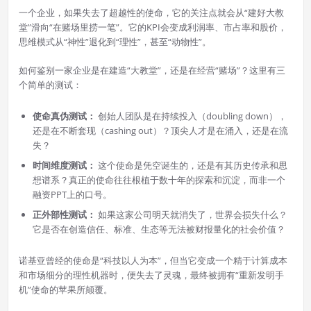
一个企业，如果失去了超越性的使命，它的关注点就会从“建好大教
堂”滑向“在赌场里捞一笔”。它的KPI会变成利润率、市占率和股价，
思维模式从“神性”退化到“理性”，甚至“动物性”。
如何鉴别一家企业是在建造“大教堂”，还是在经营“赌场”？这里有三
个简单的测试：
使命真伪测试：
创始人团队是在持续投入（doubling down），
还是在不断套现（cashing out）？顶尖人才是在涌入，还是在流
失？
时间维度测试：
这个使命是凭空诞生的，还是有其历史传承和思
想谱系？真正的使命往往根植于数十年的探索和沉淀，而非一个
融资PPT上的口号。
正外部性测试：
如果这家公司明天就消失了，世界会损失什么？
它是否在创造信任、标准、生态等无法被财报量化的社会价值？
诺基亚曾经的使命是“科技以人为本”，但当它变成一个精于计算成本
和市场细分的理性机器时，便失去了灵魂，最终被拥有“重新发明手
机”使命的苹果所颠覆。