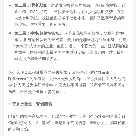
第二层：理性认知。
这是价值投资者的领域。他们研究财报、计
算估值（DCF、PE）、寻找安全边际，在别人恐惧时贪婪，在别
人贪婪时恐惧。这让他们超越了动物本能，看到了数字背后的商
业现实。这很重要，但还不够。
第三层：神性/超越性认知。
这是最高境界的投资，交易的是“使
命”。拥有这种认知的投资者，关注的是那些超越利润本身、拥有
“大教堂”式使命的企业。他们知道，一个强大的、被广泛认同的虚
构故事，能够创造出最坚固的护城河，吸引最顶尖的人才、最忠
诚的用户和最长期的资本。
为什么顶尖工程师愿意降薪去苹果？因为他们认同
“Think
Different”
的价值观。为什么无数人对SpaceX心驰神往？因为他们
被“让人类成为多行星物种”的宏大叙事所感召。这些看不见摸不着的
东西，恰恰是企业最宝贵的资产。
3. 守护大教堂，警惕赌场
巴菲特的警告言犹在耳。他说的“大教堂”，是那个为社会创造真实价
值的经济体系；而“赌场”，则是那个充满诱惑、鼓励投机、消耗价值
的金融市场。