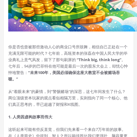
你是否也曾被那些激动人心的商业口号所鼓舞，相信自己正处在一个
充满无限可能的时代？七年前，高瓴资本的张磊在中国人民大学的毕
业典礼上意气风发，留下了那句刷屏的
“Think big, think long”
。
七年后，94岁的巴菲特在他可能是最后一次的股东大会上，却忧心忡
忡地警告：
“未来100年，美国必须确保这座大教堂不会被赌场吞
噬。”
从“着眼未来”的豪情，到“警惕赌场”的深思，这七年间发生了什么？
两位顶级资本玩家的观点看似相隔万里，实则指向了同一个核心。他
们真正思考的，早已超越了财报和K线图。
1. 人类因虚构故事而伟大
这听起来可能有些反直觉，但我们先来看一个来自7万年前的故事。
在《人类简史》中提到，智人之所以能战胜比我们更强壮、脑容量更