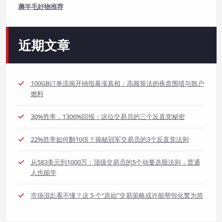
薅羊毛好物推荐
近期文章
100GB订单流揭开纳指暴涨真相：高频算法的夜盘围猎与散户
燃料
30%胜率，1300%回报：这位交易员的三个反直觉秘密
22%胜率如何翻10倍？揭秘冠军交易员的3个反直觉法则
从583美元到1000万：顶级交易员的5个动量选股法则，普通
人也能学
市场混乱看不懂？这 5 个“原始”交易策略或许能帮你化繁为简