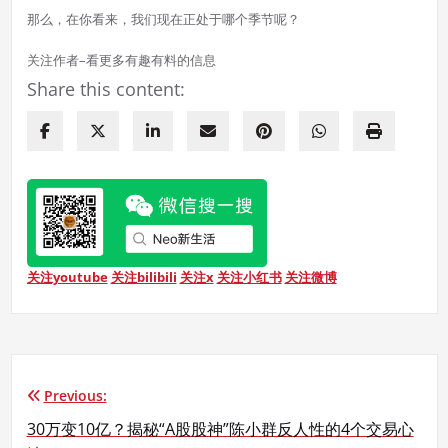
那么，在你看来，我们现在正处于哪个季节呢？
关注作者–看更多有趣有料的信息
Share this content:
关注youtube
关注bilibili
关注x
关注小红书
关注微博
Previous:
文
30万变10亿？揭秘“A股股神”陈小群反人性的4个交易心
章