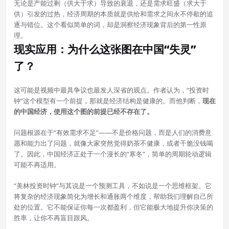
无论是产能过剩（供大于求）导致的衰退，还是需求旺盛（求大于
供）引发的过热，经济周期的本质就是供给和需求之间永不停歇的追
逐与错位。这个看似简单的词，却是洞察经济现象背后的第一性原
理。
现实应用：为什么这张图在中国“失灵”
了？
这可能是视频中最具争议也最发人深省的观点。作者认为，“投资时
钟”这个模型有一个前提，那就是经济结构是健康的。而他判断，
现在
的中国经济，使用这个图的前提已经不存在了。
问题根源在于“有效需求不足”——不是价格问题，而是人们的消费意
愿和能力出了问题，就像大家突然觉得奶茶不健康，或者干脆没钱喝
了。因此，中国经济正处于一个漫长的“寒冬”，简单的周期轮动逻辑
可能不再适用。
“美林投资时钟”与其说是一个预测工具，不如说是一个思维框架。它
将复杂的经济现象简化为增长和通胀两个维度，帮助我们理解自己所
处的位置。它不能保证你每一次都盈利，但它能极大地提升你决策的
胜率，让你不再盲目跟风。