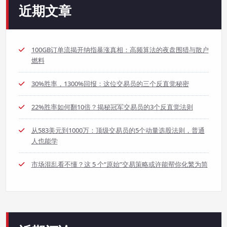
近期文章
100GB订单流揭开纳指暴涨真相：高频算法的夜盘围猎与散户
燃料
30%胜率，1300%回报：这位交易员的三个反直觉秘密
22%胜率如何翻10倍？揭秘冠军交易员的3个反直觉法则
从583美元到1000万：顶级交易员的5个动量选股法则，普通
人也能学
市场混乱看不懂？这 5 个“原始”交易策略或许能帮你化繁为简