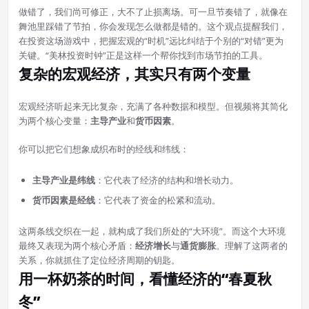
做错了，我们尚可修正，大不了止损离场。可一旦节奏错了，就像在
舞池里踩错了节拍，你会发现怎么做都是错的。这个观点提醒我们，
在投资这场游戏中，把握宏观的“时机”远比纠结于个别的“对错”更为
关键。“美林投资时钟”正是这样一个帮你找到市场节拍的工具。
复杂的宏观经济，其实只有两个变量
宏观经济听起来无比复杂，充满了各种数据和模型。但视频将其简化
为两个核心变量：
主导产业
和
货币因素
。
你可以把它们想象成织布时的经线和纬线：
主导产业是纬线
：它代表了经济的结构和增长动力。
货币因素是经线
：它代表了资金的松紧和流动。
这两条线交织在一起，就构成了我们所处的“大环境”。而这个大环境
最终又表现为两个核心矛盾：
经济增长
与
通货膨胀
。理解了这两者的
关系，你就抓住了定位经济周期的钥匙。
用一杯奶茶的时间，看懂经济的“春夏秋
冬”