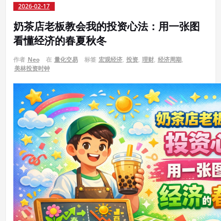
2026-02-17
奶茶店老板教会我的投资心法：用一张图
看懂经济的春夏秋冬
作者
Neo
在
量化交易
标签
宏观经济
,
投资
,
理财
,
经济周期
,
美林投资时钟