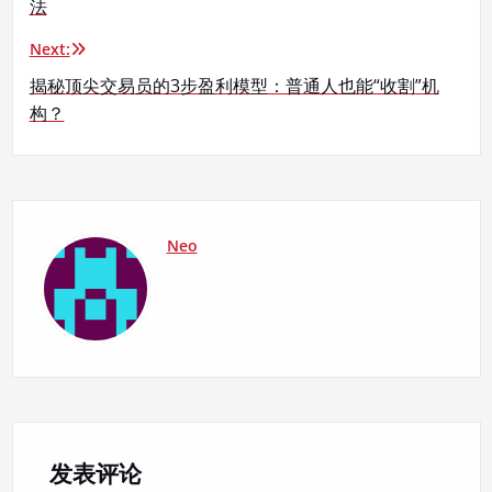
法
导
Next:
航
揭秘顶尖交易员的3步盈利模型：普通人也能“收割”机
构？
Neo
发表评论