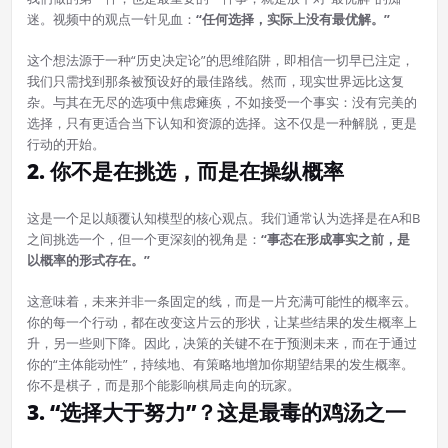
迷。视频中的观点一针见血：
“任何选择，实际上没有最优解。”
这个想法源于一种“历史决定论”的思维陷阱，即相信一切早已注定，
我们只需找到那条被预设好的最佳路线。然而，现实世界远比这复
杂。与其在无尽的选项中焦虑瘫痪，不如接受一个事实：没有完美的
选择，只有更适合当下认知和资源的选择。这不仅是一种解脱，更是
行动的开始。
2. 你不是在挑选，而是在操纵概率
这是一个足以颠覆认知模型的核心观点。我们通常认为选择是在A和B
之间挑选一个，但一个更深刻的视角是：
“事态在形成事实之前，是
以概率的形式存在。”
这意味着，未来并非一条固定的线，而是一片充满可能性的概率云。
你的每一个行动，都在改变这片云的形状，让某些结果的发生概率上
升，另一些则下降。因此，决策的关键不在于预测未来，而在于通过
你的“主体能动性”，持续地、有策略地增加你期望结果的发生概率。
你不是棋子，而是那个能影响棋局走向的玩家。
3. “选择大于努力”？这是最毒的鸡汤之一