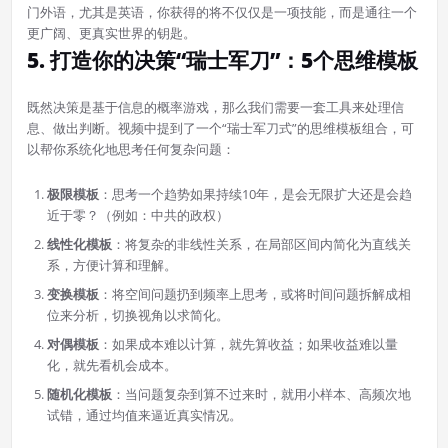
门外语，尤其是英语，你获得的将不仅仅是一项技能，而是通往一个
更广阔、更真实世界的钥匙。
5. 打造你的决策“瑞士军刀”：5个思维模板
既然决策是基于信息的概率游戏，那么我们需要一套工具来处理信
息、做出判断。视频中提到了一个“瑞士军刀式”的思维模板组合，可
以帮你系统化地思考任何复杂问题：
极限模板
：思考一个趋势如果持续10年，是会无限扩大还是会趋
近于零？（例如：中共的政权）
线性化模板
：将复杂的非线性关系，在局部区间内简化为直线关
系，方便计算和理解。
变换模板
：将空间问题扔到频率上思考，或将时间问题拆解成相
位来分析，切换视角以求简化。
对偶模板
：如果成本难以计算，就先算收益；如果收益难以量
化，就先看机会成本。
随机化模板
：当问题复杂到算不过来时，就用小样本、高频次地
试错，通过均值来逼近真实情况。