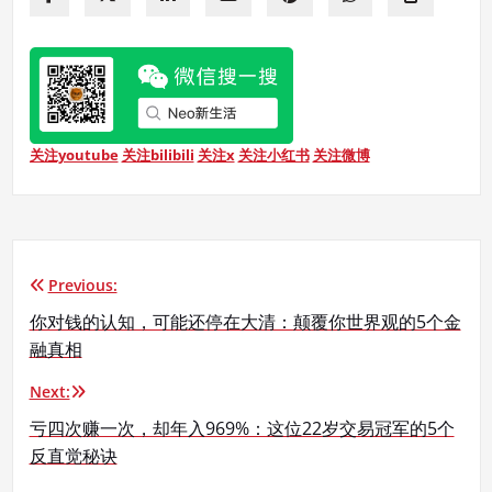
关注youtube
关注bilibili
关注x
关注小红书
关注微博
Previous:
文
你对钱的认知，可能还停在大清：颠覆你世界观的5个金
章
融真相
导
Next:
航
亏四次赚一次，却年入969%：这位22岁交易冠军的5个
反直觉秘诀