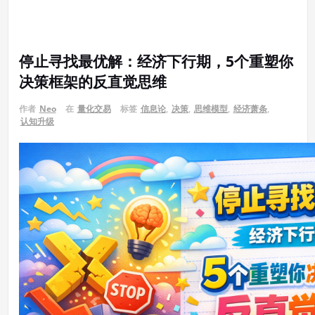
停止寻找最优解：经济下行期，5个重塑你
决策框架的反直觉思维
作者
Neo
在
量化交易
标签
信息论
,
决策
,
思维模型
,
经济萧条
,
认知升级