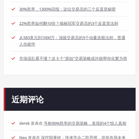
30%胜率，1300%回报：这位交易员的三个反直觉秘密
22%胜率如何翻10倍？揭秘冠军交易员的3个反直觉法则
从583美元到1000万：顶级交易员的5个动量选股法则，普通
人也能学
市场混乱看不懂？这 5 个“原始”交易策略或许能帮你化繁为简
近期评论
derek
发表在
号称90%胜率的交易策略，发现的4个惊人真相
Neo
发表在
深挖因果链：快速学会二阶思维，提前布局未来