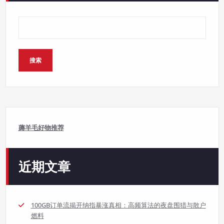
搜索
薅羊毛好物推荐
近期文章
100GB订单流揭开纳指暴涨真相：高频算法的夜盘围猎与散户
燃料