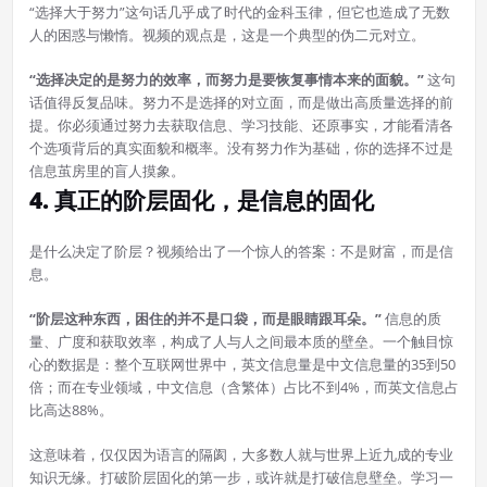
“选择大于努力”这句话几乎成了时代的金科玉律，但它也造成了无数
人的困惑与懒惰。视频的观点是，这是一个典型的伪二元对立。
“选择决定的是努力的效率，而努力是要恢复事情本来的面貌。”
这句
话值得反复品味。努力不是选择的对立面，而是做出高质量选择的前
提。你必须通过努力去获取信息、学习技能、还原事实，才能看清各
个选项背后的真实面貌和概率。没有努力作为基础，你的选择不过是
信息茧房里的盲人摸象。
4. 真正的阶层固化，是信息的固化
是什么决定了阶层？视频给出了一个惊人的答案：不是财富，而是信
息。
“阶层这种东西，困住的并不是口袋，而是眼睛跟耳朵。”
信息的质
量、广度和获取效率，构成了人与人之间最本质的壁垒。一个触目惊
心的数据是：整个互联网世界中，英文信息量是中文信息量的35到50
倍；而在专业领域，中文信息（含繁体）占比不到4%，而英文信息占
比高达88%。
这意味着，仅仅因为语言的隔阂，大多数人就与世界上近九成的专业
知识无缘。打破阶层固化的第一步，或许就是打破信息壁垒。学习一