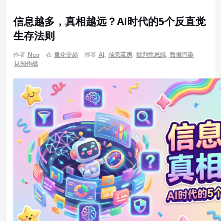
信息越多，真相越远？AI时代的5个反直觉
生存法则
作者
Neo
在
量化交易
标签
AI
,
信息茧房
,
批判性思维
,
数据污染
,
认知作战