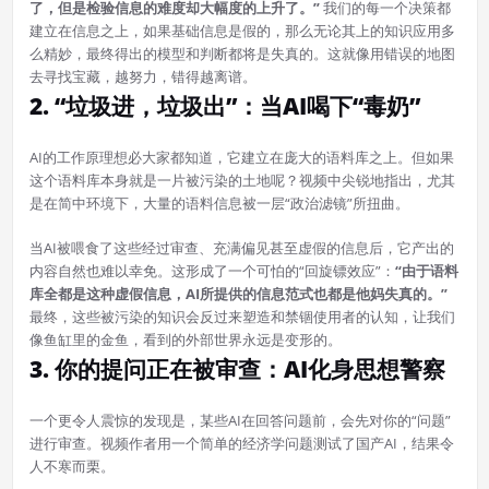
了，但是检验信息的难度却大幅度的上升了。”
我们的每一个决策都
建立在信息之上，如果基础信息是假的，那么无论其上的知识应用多
么精妙，最终得出的模型和判断都将是失真的。这就像用错误的地图
去寻找宝藏，越努力，错得越离谱。
2. “垃圾进，垃圾出”：当AI喝下“毒奶”
AI的工作原理想必大家都知道，它建立在庞大的语料库之上。但如果
这个语料库本身就是一片被污染的土地呢？视频中尖锐地指出，尤其
是在简中环境下，大量的语料信息被一层“政治滤镜”所扭曲。
当AI被喂食了这些经过审查、充满偏见甚至虚假的信息后，它产出的
内容自然也难以幸免。这形成了一个可怕的“回旋镖效应”：
“由于语料
库全都是这种虚假信息，AI所提供的信息范式也都是他妈失真的。”
最终，这些被污染的知识会反过来塑造和禁锢使用者的认知，让我们
像鱼缸里的金鱼，看到的外部世界永远是变形的。
3. 你的提问正在被审查：AI化身思想警察
一个更令人震惊的发现是，某些AI在回答问题前，会先对你的“问题”
进行审查。视频作者用一个简单的经济学问题测试了国产AI，结果令
人不寒而栗。