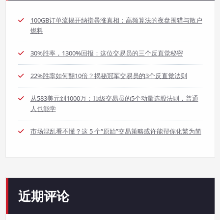
100GB订单流揭开纳指暴涨真相：高频算法的夜盘围猎与散户
燃料
30%胜率，1300%回报：这位交易员的三个反直觉秘密
22%胜率如何翻10倍？揭秘冠军交易员的3个反直觉法则
从583美元到1000万：顶级交易员的5个动量选股法则，普通
人也能学
市场混乱看不懂？这 5 个“原始”交易策略或许能帮你化繁为简
近期评论