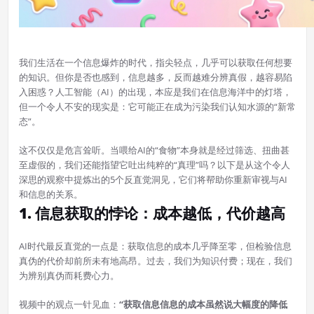
我们生活在一个信息爆炸的时代，指尖轻点，几乎可以获取任何想要
的知识。但你是否也感到，信息越多，反而越难分辨真假，越容易陷
入困惑？人工智能（AI）的出现，本应是我们在信息海洋中的灯塔，
但一个令人不安的现实是：它可能正在成为污染我们认知水源的“新常
态”。
这不仅仅是危言耸听。当喂给AI的“食物”本身就是经过筛选、扭曲甚
至虚假的，我们还能指望它吐出纯粹的“真理”吗？以下是从这个令人
深思的观察中提炼出的5个反直觉洞见，它们将帮助你重新审视与AI
和信息的关系。
1. 信息获取的悖论：成本越低，代价越高
AI时代最反直觉的一点是：获取信息的成本几乎降至零，但检验信息
真伪的代价却前所未有地高昂。过去，我们为知识付费；现在，我们
为辨别真伪而耗费心力。
视频中的观点一针见血：
“获取信息信息的成本虽然说大幅度的降低