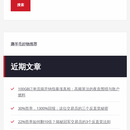
搜索
薅羊毛好物推荐
近期文章
100GB订单流揭开纳指暴涨真相：高频算法的夜盘围猎与散户
燃料
30%胜率，1300%回报：这位交易员的三个反直觉秘密
22%胜率如何翻10倍？揭秘冠军交易员的3个反直觉法则