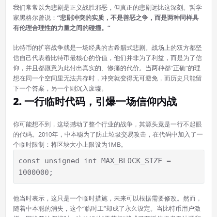
我们常常以为悲剧是正义战胜邪恶，但真正的悲剧远比这深刻。哲学
家黑格尔曾说：
“悲剧冲突的实质，不是善恶之争，而是两种同样具
有伦理合理性的力量之间的碰撞。”
比特币的扩容战争就是一场经典的古希腊式悲剧。战场上的双方都坚
信自己代表着比特币最核心的价值，他们并非为了利益，而是为了信
仰，并且都愿意为此付出真实的、惨痛的代价。当两种都“正确”的理
想在同一个空间里无法共存时，冲突就变得无可避免，而历史只能留
下一个答案，另一个则沉入废墟。
2. 一行临时代码，引爆一场信仰内战
你可能想不到，这场撼动了整个行业的战争，其源头竟是一行不起眼
的代码。2010年，中本聪为了防止垃圾交易攻击，在代码中加入了一
个临时限制：将区块大小上限设为1MB。
const unsigned int MAX_BLOCK_SIZE = 
1000000;
他当时表示，这只是一个临时措施，未来可以根据需要修改。然而，
随着中本聪的消失，这个“临时工”却成了永久设定。当比特币用户激