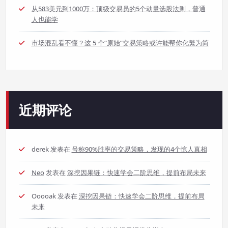
从583美元到1000万：顶级交易员的5个动量选股法则，普通
人也能学
市场混乱看不懂？这 5 个“原始”交易策略或许能帮你化繁为简
近期评论
derek
发表在
号称90%胜率的交易策略，发现的4个惊人真相
Neo
发表在
深挖因果链：快速学会二阶思维，提前布局未来
Ooooak
发表在
深挖因果链：快速学会二阶思维，提前布局
未来