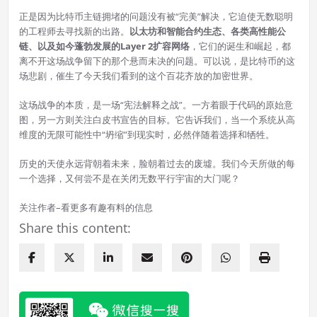
正是因为比特币主链拥堵的问题没有被“完美”解决，它迫使无数聪明
的工程师去寻找新的出路。
以太坊和智能合约生态、各类高性能公
链、以及如今蓬勃发展的Layer 2扩容网络
，它们的诞生和崛起，都
离不开这场战争留下的那个悬而未决的问题。可以说，是比特币的这
场悲剧，催生了今天我们看到的这个百花齐放的加密世界。
这场战争的本质，是一场“宪法解释之战”。一方着眼于代码的原始意
图，另一方则关注白皮书宣告的目标。它告诉我们，当一个系统从高
维度的无限可能性中“坍缩”到现实时，必然伴随着选择和牺牲。
历史的天使永远背朝着未来，脸朝着过去的废墟。我们今天所做的每
一个选择，又何尝不是在关闭无数平行宇宙的大门呢？
关注作者–看更多有趣有料的信息
Share this content: