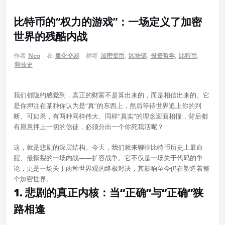
比特币的“权力的游戏”：一场定义了加密
世界的残酷内战
作者
Neo
在
量化交易
标签
加密货币
,
区块链
,
投资哲学
,
比特币
,
科技史
我们都隐约感觉到，真正的财富不是算出来的，而是相信出来的。它
是你押注在某种你认为是“真”的东西上，然后等待世界追上你的判
断。可如果，有两种同样伟大、同样“真实”的理念迎面相撞，背后都
有愿意押上一切的信徒，必须分出一个你死我活呢？
这，就是悲剧的深层结构。今天，我们就来聊聊比特币历史上最血
腥、最撕裂的一场内战——扩容战争。它不仅是一场关于代码的争
论，更是一场关于两种世界观的终极对决，其影响至今仍在塑造着整
个加密世界。
1. 悲剧的真正内核：当“正确”与“正确”狭
路相逢