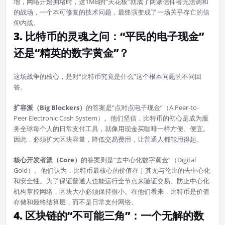
增，网络开始拥堵时，这1MB的“天花板”就成了两派信仰者无法调和
的战场，一个本可修复的技术问题，最终演变成了一场关乎存亡的信
仰内战。
3. 比特币的灵魂之问：“平民的电子现金”
还是“精英的数字黄金”？
这场战争的核心，是对“比特币究竟是什么”这个根本问题的不同回
答。
扩容派（Big Blockers）
的答案是“点对点电子现金”（A Peer-to-
Peer Electronic Cash System）。他们坚信，比特币的初心是成为服
务全球每个人的日常支付工具，就像用现金买咖啡一样方便、便宜。
因此，必须扩大区块容量，降低交易费用，让普通人都能用得起。
核心开发者派（Core）
的答案则是“去中心化数字黄金”（Digital
Gold）。他们认为，比特币最核心的价值在于其无与伦比的去中心化
和安全性。为了保证普通人也能运行全节点来验证交易、防止中心化
机构掌控网络，区块大小必须保持很小。在他们看来，比特币是价值
存储和最终结算层，而不是日常支付网络。
4. 区块链的“不可能三角”：一个无解的数