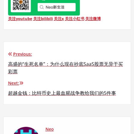
关注youtube
关注bilibili
关注x
关注小红书
关注微博
Previous:
文
高盛的“生死名单”：为什么现在抄底SaaS股票无异于买
章
彩票
导
Next:
航
超越金钱：比特币史上最血腥战争教给我们的5件事
Neo