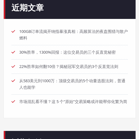
近期文章
100GB订单流揭开纳指暴涨真相：高频算法的夜盘围猎与散户
燃料
30%胜率，1300%回报：这位交易员的三个反直觉秘密
22%胜率如何翻10倍？揭秘冠军交易员的3个反直觉法则
从583美元到1000万：顶级交易员的5个动量选股法则，普通
人也能学
市场混乱看不懂？这 5 个“原始”交易策略或许能帮你化繁为简