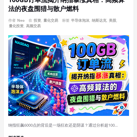
法的夜盘围猎与散户燃料
作者
Neo
在
投资
,
量化交易
标签
半导体泡沫
,
纳斯达克
,
美股
,
量化投资
,
高频交易
纳指狂飙6000点的背后是一场狂欢还是阴谋？通过分析超100…