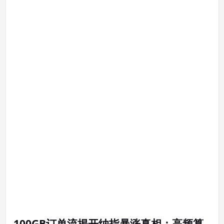
100GB订单流揭开纳指暴涨真相：高频算