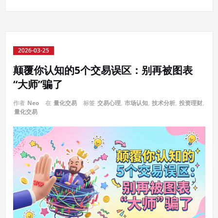
2026-03-25
颠覆你认知的5个交易误区：别再被图表
“大师”骗了
作者
Neo
在
量化交易
标签
交易心理
,
市场认知
,
技术分析
,
投资理财
,
量化交易