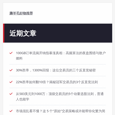
薅羊毛好物推荐
近期文章
100GB订单流揭开纳指暴涨真相：高频算法的夜盘围猎与散户
燃料
30%胜率，1300%回报：这位交易员的三个反直觉秘密
22%胜率如何翻10倍？揭秘冠军交易员的3个反直觉法则
从583美元到1000万：顶级交易员的5个动量选股法则，普通
人也能学
市场混乱看不懂？这 5 个“原始”交易策略或许能帮你化繁为简