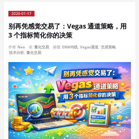
2026-01-17
别再凭感觉交易了：Vegas 通道策略，用
3 个指标简化你的决策
作者
Neo
在
量化交易
标签
EMA均线
,
Vegas通道
,
交易策略
,
技术分析
,
量化交易