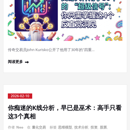
传奇交易员John Kurisko公开了他用了30年的"四重…
阅读更多
2026-02-10
你痴迷的K线分析，早已是巫术：高手只看
这3个真相
作者
Neo
在
量化交易
标签
思维模型
,
技术分析
,
投资
,
股票
,