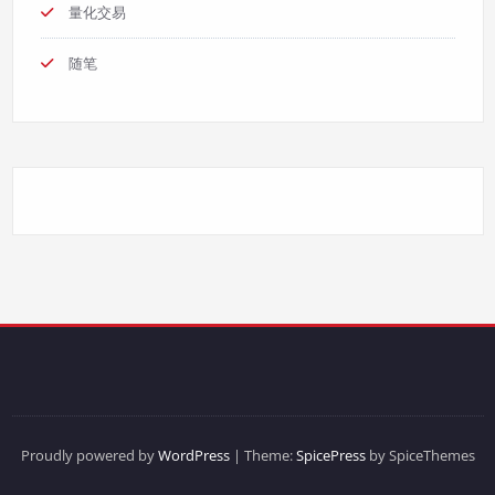
量化交易
随笔
Proudly powered by
WordPress
| Theme:
SpicePress
by SpiceThemes