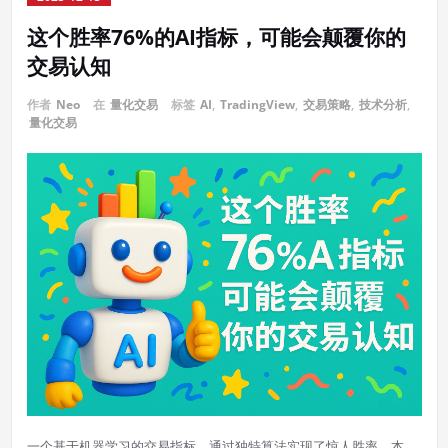
这个胜率76%的AI指标，可能会颠覆你的
交易认知
作者
Neo
在
量化交易
标签
AI
,
TradingView
,
交易策略
,
技术分析
,
量化交易
一个基于机器学习的交易指标，通过独特算法实现了惊人胜率。本