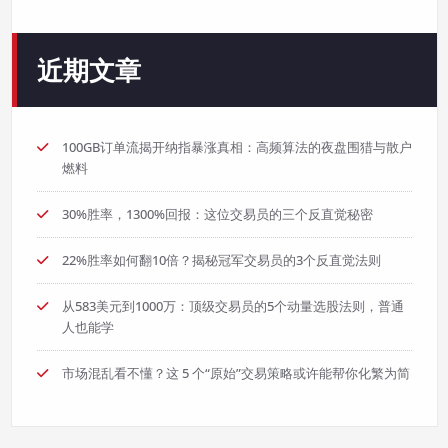
近期文章
100GB订单流揭开纳指暴涨真相：高频算法的夜盘围猎与散户
燃料
30%胜率，1300%回报：这位交易员的三个反直觉秘密
22%胜率如何翻10倍？揭秘冠军交易员的3个反直觉法则
从583美元到1000万：顶级交易员的5个动量选股法则，普通
人也能学
市场混乱看不懂？这 5 个“原始”交易策略或许能帮你化繁为简