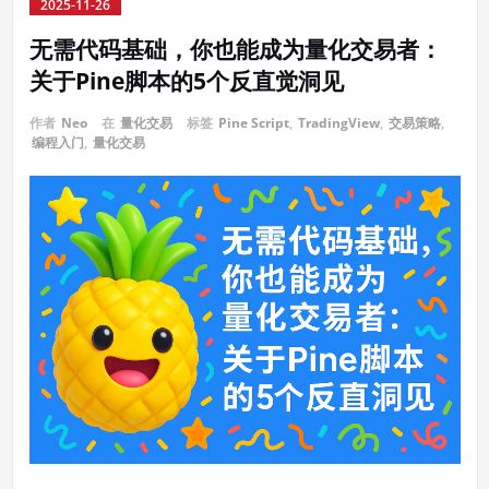
2025-11-26
无需代码基础，你也能成为量化交易者：
关于Pine脚本的5个反直觉洞见
作者
Neo
在
量化交易
标签
Pine Script
,
TradingView
,
交易策略
,
编程入门
,
量化交易